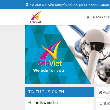
Số 368 Nguyễn Khuyến nối dài (đi I-Resort) - Xuâ
TRANG CH
TIN TỨC - SỰ KIỆN
AdsV
Tin tức nội bộ
Chươn