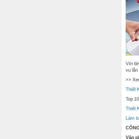
Với ti
vụ lẫn
>> Xe
Thiết 
Top 10
Thiết 
Làm bả
CÔNG
Văn p