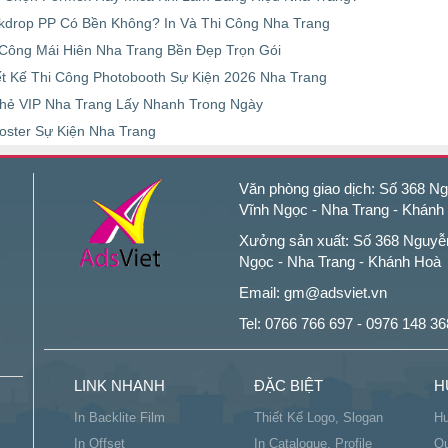
kdrop PP Có Bền Không? In Và Thi Công Nha Trang
 Công Mái Hiên Nha Trang Bền Đẹp Trọn Gói
ết Kế Thi Công Photobooth Sự Kiện 2026 Nha Trang
Thẻ VIP Nha Trang Lấy Nhanh Trong Ngày
Poster Sự Kiện Nha Trang
Văn phòng giao dịch: Số 368 Ngu
Vĩnh Ngọc - Nha Trang - Khánh
Xưởng sản xuất: Số 368 Nguyễn 
Ngọc - Nha Trang - Khánh Hoà
Email: gm@adsviet.vn
Tel: 0766 766 697 - 0976 148 36
LINK NHANH
ĐẶC BIỆT
H
In Backlite Film
Thiết Kế Logo, Slogan
Hư
In Offset
In Catalogue, Profile
Qu