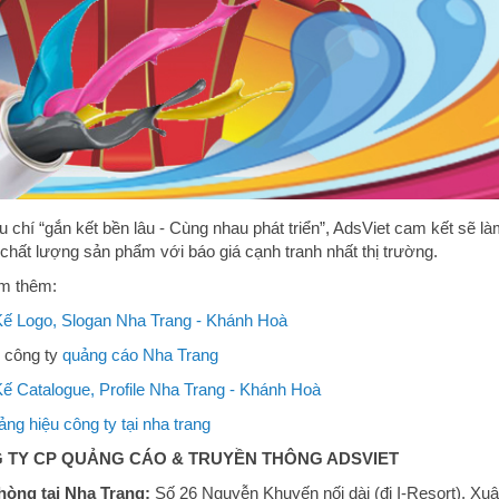
êu chí “gắn kết bền lâu - Cùng nhau phát triển”, AdsViet cam kết sẽ
 chất lượng sản phẩm với báo giá cạnh tranh nhất thị trường.
m thêm:
Kế Logo, Slogan Nha Trang - Khánh Hoà
 công ty
quảng cáo Nha Trang
Kế Catalogue, Profile Nha Trang - Khánh Hoà
ng hiệu công ty tại nha trang
 TY CP QUẢNG CÁO & TRUYỀN THÔNG ADSVIET
hòng tại Nha Trang:
Số 26 Nguyễn Khuyến nối dài (đi I-Resort), X