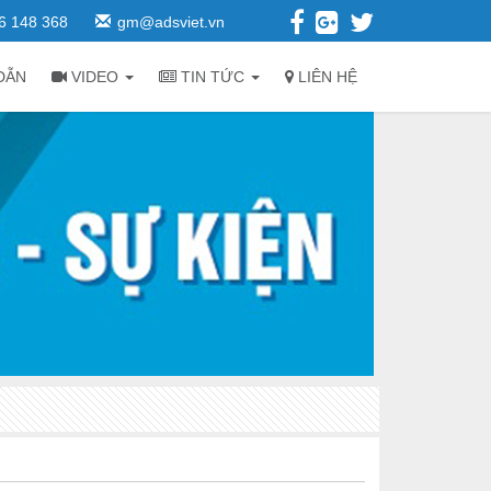
6 148 368
gm@adsviet.vn
DẪN
VIDEO
TIN TỨC
LIÊN HỆ