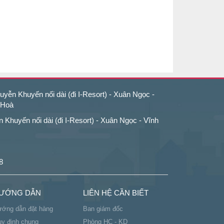
yễn Khuyến nối dài (đi I-Resort) - Xuân Ngọc -
 Hoà
Khuyến nối dài (đi I-Resort) - Xuân Ngọc - Vĩnh
8
ƯỚNG DẪN
LIÊN HỆ CẦN BIẾT
ớng dẫn đặt hàng
Ban giám đốc
y định chung
Phòng HC - KD