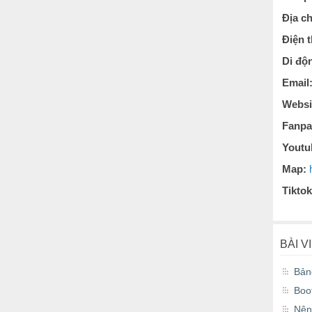
Địa c
Điện 
Di độ
Email
Websi
Fanpa
Youtu
Map:
Tiktok
BÀI V
Bản
Boo
Nên