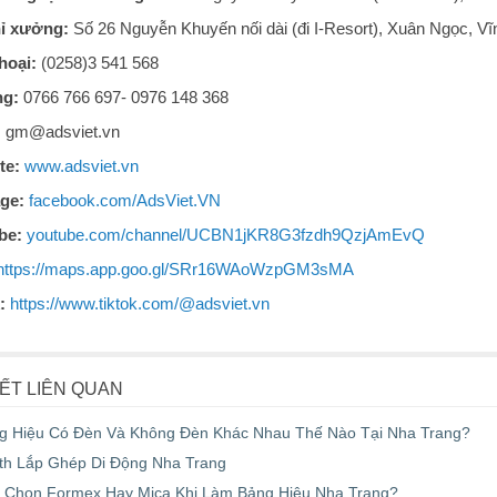
hỉ xưởng:
Số 26 Nguyễn Khuyến nối dài (đi I-Resort), Xuân Ngọc, V
thoại:
(0258)3 541 568
ng:
0766 766 697- 0976 148 368
:
gm@adsviet.vn
te:
www.adsviet.vn
ge:
facebook.com/AdsViet.VN
be:
youtube.com/channel/UCBN1jKR8G3fzdh9QzjAmEvQ
https://maps.app.goo.gl/SRr16WAoWzpGM3sMA
:
https://www.tiktok.com/@adsviet.vn
IẾT LIÊN QUAN
g Hiệu Có Đèn Và Không Đèn Khác Nhau Thế Nào Tại Nha Trang?
th Lắp Ghép Di Động Nha Trang
 Chọn Formex Hay Mica Khi Làm Bảng Hiệu Nha Trang?