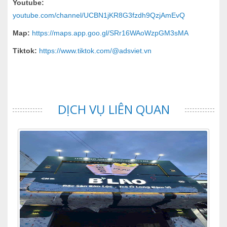
Youtube:
youtube.com/channel/UCBN1jKR8G3fzdh9QzjAmEvQ
Map:
https://maps.app.goo.gl/SRr16WAoWzpGM3sMA
Tiktok:
https://www.tiktok.com/@adsviet.vn
DỊCH VỤ LIÊN QUAN