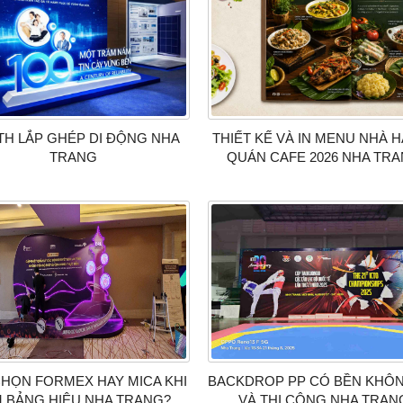
H LẮP GHÉP DI ĐỘNG NHA
THIẾT KẾ VÀ IN MENU NHÀ 
TRANG
QUÁN CAFE 2026 NHA TR
HỌN FORMEX HAY MICA KHI
BACKDROP PP CÓ BỀN KHÔN
 BẢNG HIỆU NHA TRANG?
VÀ THI CÔNG NHA TRAN