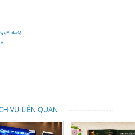
h9QzjAmEvQ
MA
CH VỤ LIÊN QUAN