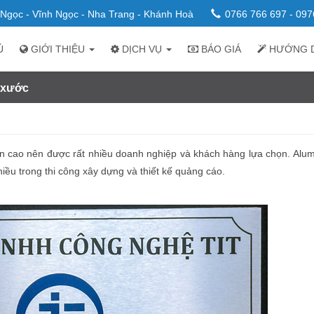
n Ngọc - Vĩnh Ngọc - Nha Trang - Khánh Hoà
0766 766 697 - 097
Ủ
GIỚI THIỆU
DỊCH VỤ
BÁO GIÁ
HƯỚNG 
u xước
n cao nên được rất nhiều doanh nghiệp và khách hàng lựa chọn. Alum
ều trong thi công xây dựng và thiết kế quảng cáo.