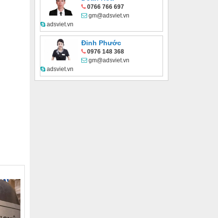
0766 766 697
gm@adsviet.vn
adsviet.vn
Đinh Phước
0976 148 368
gm@adsviet.vn
adsviet.vn