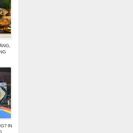
HÀNG,
ANG
G? IN
G