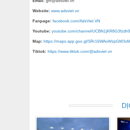
Email:
gm@adsviet.vn
Website:
www.adsviet.vn
Fanpage:
facebook.com/AdsViet.VN
Youtube:
youtube.com/channel/UCBN1jKR8G3fzd
Map:
https://maps.app.goo.gl/SRr16WAoWzpGM3s
Tiktok:
https://www.tiktok.com/@adsviet.vn
DỊ