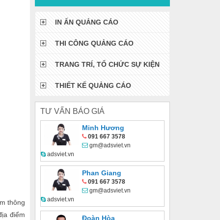
IN ẤN QUẢNG CÁO
THI CÔNG QUẢNG CÁO
TRANG TRÍ, TỔ CHỨC SỰ KIỆN
THIẾT KẾ QUẢNG CÁO
TƯ VẤN BÁO GIÁ
Minh Hương
091 667 3578
gm@adsviet.vn
adsviet.vn
Phan Giang
091 667 3578
gm@adsviet.vn
adsviet.vn
ồm thông
địa điểm
Đoàn Hòa