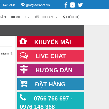
6 148 368
gm@adsviet.vn
DẪN
VIDEO
TIN TỨC
LIÊN HỆ
KHUYẾN MÃI
inium là
LIVE CHAT
HƯỚNG DẪN
ĐẶT HÀNG
0766 766 697 -
0976 148 368