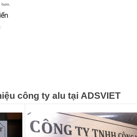
c hơn.
iến
:
iệu công ty alu tại ADSVIET