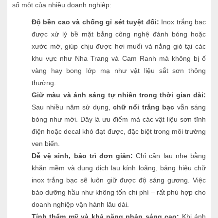
số một của nhiều doanh nghiệp:
Độ bền cao và chống gỉ sét tuyệt đối:
Inox trắng bạc
được xử lý bề mặt bằng công nghệ đánh bóng hoặc
xước mờ, giúp chịu được hơi muối và nắng gió tại các
khu vực như Nha Trang và Cam Ranh mà không bị ố
vàng hay bong lớp mạ như vật liệu sắt sơn thông
thường.
Giữ màu và ánh sáng tự nhiên trong thời gian dài:
Sau nhiều năm sử dụng,
chữ nổi trắng bạc
vẫn sáng
bóng như mới. Đây là ưu điểm mà các vật liệu sơn tĩnh
điện hoặc decal khó đạt được, đặc biệt trong môi trường
ven biển.
Dễ vệ sinh, bảo trì đơn giản:
Chỉ cần lau nhẹ bằng
khăn mềm và dung dịch lau kính loãng, bảng hiệu chữ
inox trắng bạc sẽ luôn giữ được độ sáng gương. Việc
bảo dưỡng hầu như không tốn chi phí – rất phù hợp cho
doanh nghiệp vận hành lâu dài.
Tính thẩm mỹ và khả năng phản sáng cao:
Khi ánh