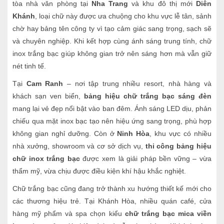
tòa nhà văn phòng tại
Nha Trang
và khu đô thị mới
Diên
Khánh
, loại chữ này được ưa chuộng cho khu vực lễ tân, sảnh
chờ hay bảng tên công ty vì tạo cảm giác sang trọng, sạch sẽ
và chuyên nghiệp. Khi kết hợp cùng ánh sáng trung tính, chữ
inox trắng bạc giúp không gian trở nên sáng hơn mà vẫn giữ
nét tinh tế.
Tại
Cam Ranh
– nơi tập trung nhiều resort, nhà hàng và
khách sạn ven biển,
bảng hiệu chữ trắng bạc sáng đèn
mang lại vẻ đẹp nổi bật vào ban đêm. Ánh sáng LED dịu, phản
chiếu qua mặt inox bạc tạo nên hiệu ứng sang trọng, phù hợp
không gian nghỉ dưỡng. Còn ở
Ninh Hòa
, khu vực có nhiều
nhà xưởng, showroom và cơ sở dịch vụ,
thi công bảng hiệu
chữ inox trắng bạc
được xem là giải pháp bền vững – vừa
thẩm mỹ, vừa chịu được điều kiện khí hậu khắc nghiệt.
Chữ trắng bạc cũng đang trở thành xu hướng thiết kế mới cho
các thương hiệu trẻ. Tại Khánh Hòa, nhiều quán café, cửa
hàng mỹ phẩm và spa chọn kiểu
chữ trắng bạc mica viền