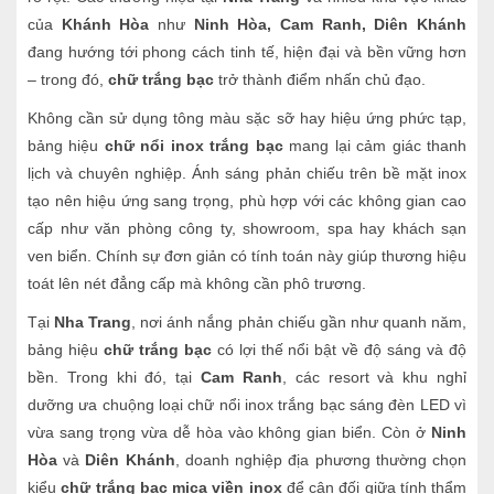
của
Khánh Hòa
như
Ninh Hòa, Cam Ranh, Diên Khánh
đang hướng tới phong cách tinh tế, hiện đại và bền vững hơn
– trong đó,
chữ trắng bạc
trở thành điểm nhấn chủ đạo.
Không cần sử dụng tông màu sặc sỡ hay hiệu ứng phức tạp,
bảng hiệu
chữ nổi inox trắng bạc
mang lại cảm giác thanh
lịch và chuyên nghiệp. Ánh sáng phản chiếu trên bề mặt inox
tạo nên hiệu ứng sang trọng, phù hợp với các không gian cao
cấp như văn phòng công ty, showroom, spa hay khách sạn
ven biển. Chính sự đơn giản có tính toán này giúp thương hiệu
toát lên nét đẳng cấp mà không cần phô trương.
Tại
Nha Trang
, nơi ánh nắng phản chiếu gần như quanh năm,
bảng hiệu
chữ trắng bạc
có lợi thế nổi bật về độ sáng và độ
bền. Trong khi đó, tại
Cam Ranh
, các resort và khu nghỉ
dưỡng ưa chuộng loại chữ nổi inox trắng bạc sáng đèn LED vì
vừa sang trọng vừa dễ hòa vào không gian biển. Còn ở
Ninh
Hòa
và
Diên Khánh
, doanh nghiệp địa phương thường chọn
kiểu
chữ trắng bạc mica viền inox
để cân đối giữa tính thẩm