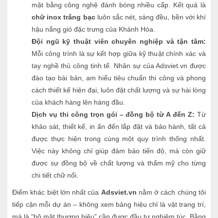
mặt bằng công nghệ đánh bóng nhiều cấp. Kết quả là
chữ inox trắng bạc
luôn sắc nét, sáng đều, bền với khí
hậu nắng gió đặc trưng của Khánh Hòa.
Đội ngũ kỹ thuật viên chuyên nghiệp và tận tâm:
Mỗi công trình là sự kết hợp giữa kỹ thuật chính xác và
tay nghề thủ công tinh tế. Nhân sự của Adsviet.vn được
đào tạo bài bản, am hiểu tiêu chuẩn thi công và phong
cách thiết kế hiện đại, luôn đặt chất lượng và sự hài lòng
của khách hàng lên hàng đầu.
Dịch vụ thi công trọn gói – đồng bộ từ A đến Z:
Từ
khảo sát, thiết kế, in ấn đến lắp đặt và bảo hành, tất cả
được thực hiện trong cùng một quy trình thống nhất.
Việc này không chỉ giúp đảm bảo tiến độ, mà còn giữ
được sự đồng bộ về chất lượng và thẩm mỹ cho từng
chi tiết chữ nổi.
Điểm khác biệt lớn nhất của
Adsviet.vn
nằm ở cách chúng tôi
tiếp cận mỗi dự án – không xem bảng hiệu chỉ là vật trang trí,
mà là “bộ mặt thương hiệu” cần được đầu tư nghiêm túc. Bằng