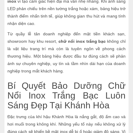
inox
vì tạo cảm giác hiện đại mà vẫn nhẹ nhàng. Khi ánh sáng
LED phản chiếu trên nền tường trắng hoặc xám, bảng hiệu trở
thành điểm nhấn tinh tế, giúp không gian thu hút và mang tính
nhận diện cao.
Từ quầy lễ tân doanh nghiệp đến mặt tiền khách sạn,
showroom hay khu resort,
chữ nổi inox trắng bạc
không chỉ
là vật liệu trang trí mà còn là tuyên ngôn về phong cách
thương hiệu. Một bảng hiệu được đầu tư đúng cách sẽ phản
ánh sự chuyên nghiệp, uy tín và tầm nhìn dài hạn của doanh
nghiệp trong mắt khách hàng.
Bí Quyết Bảo Dưỡng Chữ
Nổi Inox Trắng Bạc Luôn
Sáng Đẹp Tại Khánh Hòa
Đặc trưng của khí hậu Khánh Hòa là nắng gắt, độ ẩm cao và
hơi muối trong không khí. Những yếu tố này nếu không xử lý
đúng cách sẽ khiến bề mặt inox dễ bị ố hoặc giảm độ sáng. Vì