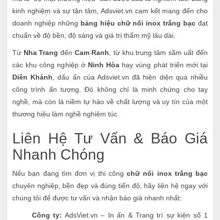
kinh nghiệm và sự tận tâm, Adsviet.vn cam kết mang đến cho
doanh nghiệp những
bảng hiệu chữ nổi inox trắng bạc
đạt
chuẩn về độ bền, độ sáng và giá trị thẩm mỹ lâu dài.
Từ
Nha Trang
đến
Cam Ranh
, từ khu trung tâm sầm uất đến
các khu công nghiệp ở
Ninh Hòa
hay vùng phát triển mới tại
Diên Khánh
, dấu ấn của Adsviet.vn đã hiện diện qua nhiều
công trình ấn tượng. Đó không chỉ là minh chứng cho tay
nghề, mà còn là niềm tự hào về chất lượng và uy tín của một
thương hiệu làm nghề nghiêm túc.
Liên Hệ Tư Vấn & Báo Giá
Nhanh Chóng
Nếu bạn đang tìm đơn vị thi công
chữ nổi inox trắng bạc
chuyên nghiệp, bền đẹp và đúng tiến độ, hãy liên hệ ngay với
chúng tôi để được tư vấn và nhận báo giá nhanh nhất:
Công ty:
AdsViet.vn – In ấn & Trang trí sự kiện số 1