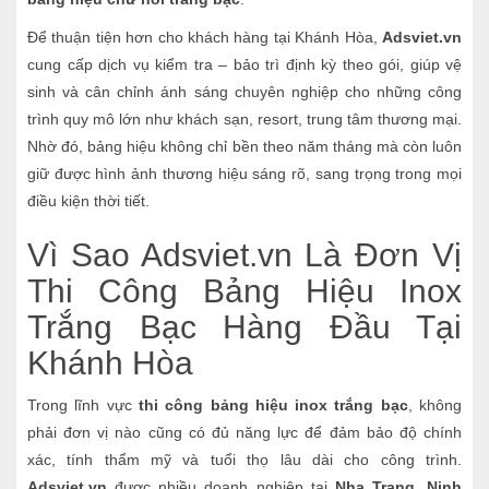
Để thuận tiện hơn cho khách hàng tại Khánh Hòa,
Adsviet.vn
cung cấp dịch vụ kiểm tra – bảo trì định kỳ theo gói, giúp vệ
sinh và cân chỉnh ánh sáng chuyên nghiệp cho những công
trình quy mô lớn như khách sạn, resort, trung tâm thương mại.
Nhờ đó, bảng hiệu không chỉ bền theo năm tháng mà còn luôn
giữ được hình ảnh thương hiệu sáng rõ, sang trọng trong mọi
điều kiện thời tiết.
Vì Sao Adsviet.vn Là Đơn Vị
Thi Công Bảng Hiệu Inox
Trắng Bạc Hàng Đầu Tại
Khánh Hòa
Trong lĩnh vực
thi công bảng hiệu inox trắng bạc
, không
phải đơn vị nào cũng có đủ năng lực để đảm bảo độ chính
xác, tính thẩm mỹ và tuổi thọ lâu dài cho công trình.
Adsviet.vn
được nhiều doanh nghiệp tại
Nha Trang, Ninh