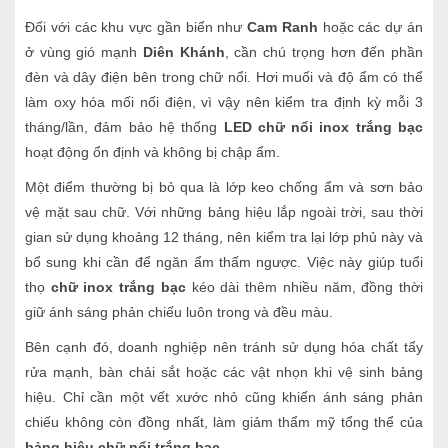
Đối với các khu vực gần biển như
Cam Ranh
hoặc các dự án
ở vùng gió mạnh
Diên Khánh
, cần chú trọng hơn đến phần
đèn và dây điện bên trong chữ nổi. Hơi muối và độ ẩm có thể
làm oxy hóa mối nối điện, vì vậy nên kiểm tra định kỳ mỗi 3
tháng/lần, đảm bảo hệ thống
LED chữ nổi inox trắng bạc
hoạt động ổn định và không bị chập ẩm.
Một điểm thường bị bỏ qua là lớp keo chống ẩm và sơn bảo
vệ mặt sau chữ. Với những bảng hiệu lắp ngoài trời, sau thời
gian sử dụng khoảng 12 tháng, nên kiểm tra lại lớp phủ này và
bổ sung khi cần để ngăn ẩm thấm ngược. Việc này giúp tuổi
thọ
chữ inox trắng bạc
kéo dài thêm nhiều năm, đồng thời
giữ ánh sáng phản chiếu luôn trong và đều màu.
Bên cạnh đó, doanh nghiệp nên tránh sử dụng hóa chất tẩy
rửa mạnh, bàn chải sắt hoặc các vật nhọn khi vệ sinh bảng
hiệu. Chỉ cần một vết xước nhỏ cũng khiến ánh sáng phản
chiếu không còn đồng nhất, làm giảm thẩm mỹ tổng thể của
bảng hiệu chữ nổi trắng bạc
.