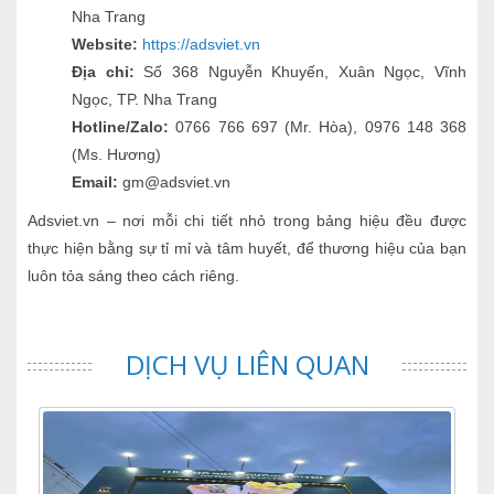
Nha Trang
Website:
https://adsviet.vn
Địa chỉ:
Số 368 Nguyễn Khuyến, Xuân Ngọc, Vĩnh
Ngọc, TP. Nha Trang
Hotline/Zalo:
0766 766 697 (Mr. Hòa), 0976 148 368
(Ms. Hương)
Email:
gm@adsviet.vn
Adsviet.vn – nơi mỗi chi tiết nhỏ trong bảng hiệu đều được
thực hiện bằng sự tỉ mỉ và tâm huyết, để thương hiệu của bạn
luôn tỏa sáng theo cách riêng.
DỊCH VỤ LIÊN QUAN