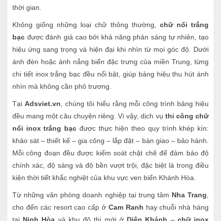
thời gian.
Không giống những loại chữ thông thường,
chữ nổi trắng
bạc
được đánh giá cao bởi khả năng phản sáng tự nhiên, tạo
hiệu ứng sang trọng và hiện đại khi nhìn từ mọi góc độ. Dưới
ánh đèn hoặc ánh nắng biển đặc trưng của miền Trung, từng
chi tiết inox trắng bạc đều nổi bật, giúp bảng hiệu thu hút ánh
nhìn mà không cần phô trương.
Tại
Adsviet.vn
, chúng tôi hiểu rằng mỗi công trình bảng hiệu
đều mang một câu chuyện riêng. Vì vậy, dịch vụ
thi công chữ
nổi inox trắng bạc
được thực hiện theo quy trình khép kín:
khảo sát – thiết kế – gia công – lắp đặt – bàn giao – bảo hành.
Mỗi công đoạn đều được kiểm soát chặt chẽ để đảm bảo độ
chính xác, độ sáng và độ bền vượt trội, đặc biệt là trong điều
kiện thời tiết khắc nghiệt của khu vực ven biển Khánh Hòa.
Từ những văn phòng doanh nghiệp tại trung tâm
Nha Trang
,
cho đến các resort cao cấp ở
Cam Ranh
hay chuỗi nhà hàng
tại
Ninh Hòa
và khu đô thị mới ở
Diên Khánh
–
chữ inox