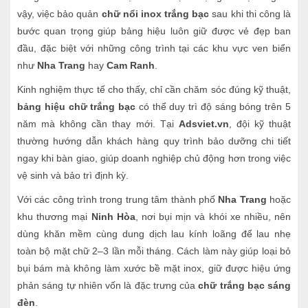
vậy, việc bảo quản
chữ nổi inox trắng bạc
sau khi thi công là
bước quan trọng giúp bảng hiệu luôn giữ được vẻ đẹp ban
đầu, đặc biệt với những công trình tại các khu vực ven biển
như
Nha Trang
hay
Cam Ranh
.
Kinh nghiệm thực tế cho thấy, chỉ cần chăm sóc đúng kỹ thuật,
bảng hiệu chữ trắng bạc
có thể duy trì độ sáng bóng trên 5
năm mà không cần thay mới. Tại
Adsviet.vn
, đội kỹ thuật
thường hướng dẫn khách hàng quy trình bảo dưỡng chi tiết
ngay khi bàn giao, giúp doanh nghiệp chủ động hơn trong việc
vệ sinh và bảo trì định kỳ.
Với các công trình trong trung tâm thành phố
Nha Trang
hoặc
khu thương mại
Ninh Hòa
, nơi bụi mịn và khói xe nhiều, nên
dùng khăn mềm cùng dung dịch lau kính loãng để lau nhẹ
toàn bộ mặt chữ 2–3 lần mỗi tháng. Cách làm này giúp loại bỏ
bụi bám mà không làm xước bề mặt inox, giữ được hiệu ứng
phản sáng tự nhiên vốn là đặc trưng của
chữ trắng bạc sáng
đèn
.