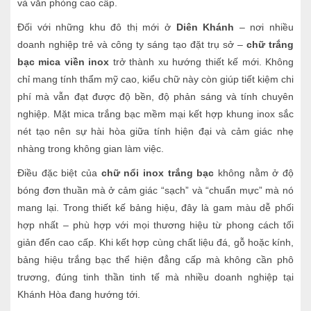
và văn phòng cao cấp.
Đối với những khu đô thị mới ở
Diên Khánh
– nơi nhiều
doanh nghiệp trẻ và công ty sáng tạo đặt trụ sở –
chữ trắng
bạc mica viền inox
trở thành xu hướng thiết kế mới. Không
chỉ mang tính thẩm mỹ cao, kiểu chữ này còn giúp tiết kiệm chi
phí mà vẫn đạt được độ bền, độ phản sáng và tính chuyên
nghiệp. Mặt mica trắng bạc mềm mại kết hợp khung inox sắc
nét tạo nên sự hài hòa giữa tính hiện đại và cảm giác nhẹ
nhàng trong không gian làm việc.
Điều đặc biệt của
chữ nổi inox trắng bạc
không nằm ở độ
bóng đơn thuần mà ở cảm giác “sạch” và “chuẩn mực” mà nó
mang lại. Trong thiết kế bảng hiệu, đây là gam màu dễ phối
hợp nhất – phù hợp với mọi thương hiệu từ phong cách tối
giản đến cao cấp. Khi kết hợp cùng chất liệu đá, gỗ hoặc kính,
bảng hiệu trắng bạc thể hiện đẳng cấp mà không cần phô
trương, đúng tinh thần tinh tế mà nhiều doanh nghiệp tại
Khánh Hòa đang hướng tới.