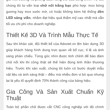
chúng tôi tư vấn loại
chữ nổi trắng bạc
phù hợp: inox bóng
gương hay inox xước mờ, có hoặc không kèm hệ thống
đèn
LED sáng viền
, nhằm đạt hiệu quả thẩm mỹ cao nhất mà vẫn
tối ưu chi phí cho doanh nghiệp.
Thiết Kế 3D Và Trình Mẫu Thực Tế
Sau khi khảo sát, đội thiết kế của Adsviet.vn lên bản dựng 3D
giúp khách hàng hình dung trực quan về bố cục, tỉ lệ và ánh
sáng phản chiếu. Từng góc nhìn được tinh chỉnh để bảo đảm
chữ nổi khi thi công thật sẽ thể hiện đúng tinh thần thương
hiệu. Trước khi sản xuất, chúng tôi luôn có bước duyệt mẫu
vật liệu và ánh sáng thật – điều mà nhiều đơn vị bỏ qua nhưng
lại là yếu tố quyết định 70% thành công của bảng hiệu.
Gia Công Và Sản Xuất Chuẩn Kỹ
Thuật
Toàn bộ phần chữ được cắt CNC công nghiệp với độ chính