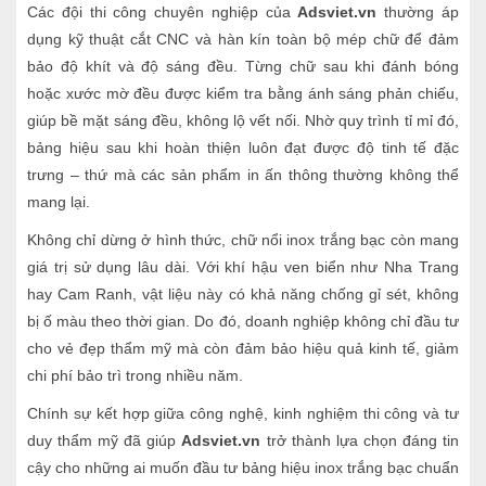
Các đội thi công chuyên nghiệp của
Adsviet.vn
thường áp
dụng kỹ thuật cắt CNC và hàn kín toàn bộ mép chữ để đảm
bảo độ khít và độ sáng đều. Từng chữ sau khi đánh bóng
hoặc xước mờ đều được kiểm tra bằng ánh sáng phản chiếu,
giúp bề mặt sáng đều, không lộ vết nối. Nhờ quy trình tỉ mỉ đó,
bảng hiệu sau khi hoàn thiện luôn đạt được độ tinh tế đặc
trưng – thứ mà các sản phẩm in ấn thông thường không thể
mang lại.
Không chỉ dừng ở hình thức, chữ nổi inox trắng bạc còn mang
giá trị sử dụng lâu dài. Với khí hậu ven biển như Nha Trang
hay Cam Ranh, vật liệu này có khả năng chống gỉ sét, không
bị ố màu theo thời gian. Do đó, doanh nghiệp không chỉ đầu tư
cho vẻ đẹp thẩm mỹ mà còn đảm bảo hiệu quả kinh tế, giảm
chi phí bảo trì trong nhiều năm.
Chính sự kết hợp giữa công nghệ, kinh nghiệm thi công và tư
duy thẩm mỹ đã giúp
Adsviet.vn
trở thành lựa chọn đáng tin
cậy cho những ai muốn đầu tư bảng hiệu inox trắng bạc chuẩn