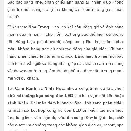
Sắc bạc sáng nhẹ, phản chiếu ánh sáng tự nhiên giúp không
gian trở nên sang trọng mà không cần đến những gam màu
rực rỡ.
Ở khu vực
Nha Trang
– nơi có khí hậu nắng gió và ánh sáng
mạnh quanh năm – chữ nổi inox trắng bạc thể hiện ưu thế rõ
rệt. Bảng hiệu giữ được độ sáng bóng lâu dài, không phai
màu, không bong tróc dù chịu tác động của gió biển. Khi ánh
nắng phản chiếu lên từng mặt inox, bảng hiệu trở nên nổi bật,
tinh tế mà vẫn giữ sự trang nhã, giúp các khách sạn, nhà hàng
và showroom ở trung tâm thành phố tạo được ấn tượng mạnh
mẽ với du khách.
Tại
Cam Ranh
và
Ninh Hòa
, nhiều công trình đã lựa chọn
chữ nổi trắng bạc sáng đèn LED
cho khu vực mặt tiền hoặc
sảnh lễ tân. Khi màn đêm buông xuống, ánh sáng phản chiếu
từ mặt inox kết hợp cùng hệ đèn LED âm viền tạo nên hiệu
ứng lung linh, vừa hiện đại vừa ấm cúng. Đây là lý do loại chữ
này được ưa chuộng trong các không gian dịch vụ, resort, spa