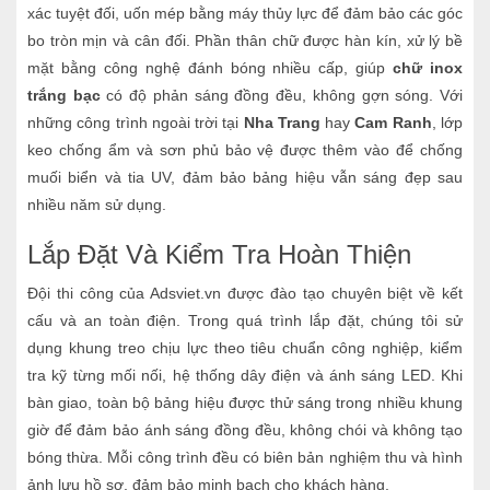
xác tuyệt đối, uốn mép bằng máy thủy lực để đảm bảo các góc
bo tròn mịn và cân đối. Phần thân chữ được hàn kín, xử lý bề
mặt bằng công nghệ đánh bóng nhiều cấp, giúp
chữ inox
trắng bạc
có độ phản sáng đồng đều, không gợn sóng. Với
những công trình ngoài trời tại
Nha Trang
hay
Cam Ranh
, lớp
keo chống ẩm và sơn phủ bảo vệ được thêm vào để chống
muối biển và tia UV, đảm bảo bảng hiệu vẫn sáng đẹp sau
nhiều năm sử dụng.
Lắp Đặt Và Kiểm Tra Hoàn Thiện
Đội thi công của Adsviet.vn được đào tạo chuyên biệt về kết
cấu và an toàn điện. Trong quá trình lắp đặt, chúng tôi sử
dụng khung treo chịu lực theo tiêu chuẩn công nghiệp, kiểm
tra kỹ từng mối nối, hệ thống dây điện và ánh sáng LED. Khi
bàn giao, toàn bộ bảng hiệu được thử sáng trong nhiều khung
giờ để đảm bảo ánh sáng đồng đều, không chói và không tạo
bóng thừa. Mỗi công trình đều có biên bản nghiệm thu và hình
ảnh lưu hồ sơ, đảm bảo minh bạch cho khách hàng.