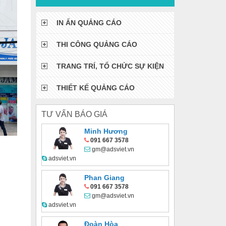
IN ẤN QUẢNG CÁO
THI CÔNG QUẢNG CÁO
TRANG TRÍ, TỔ CHỨC SỰ KIỆN
THIẾT KẾ QUẢNG CÁO
TƯ VẤN BÁO GIÁ
Minh Hương
091 667 3578
gm@adsviet.vn
adsviet.vn
Phan Giang
091 667 3578
gm@adsviet.vn
adsviet.vn
Đoàn Hòa