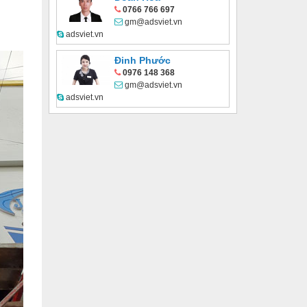
0766 766 697
gm@adsviet.vn
adsviet.vn
Đinh Phước
0976 148 368
gm@adsviet.vn
adsviet.vn