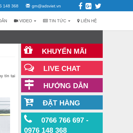
6 148 368
gm@adsviet.vn
DẪN
VIDEO
TIN TỨC
LIÊN HỆ
KHUYẾN MÃI
LIVE CHAT
 tín tại
HƯỚNG DẪN
ĐẶT HÀNG
0766 766 697 -
0976 148 368