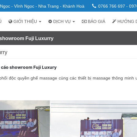
n Ngọc - Vĩnh Ngọc - Nha Trang - Khánh Hoà
0766 766 697 - 097
Ủ
GIỚI THIỆU
DỊCH VỤ
BÁO GIÁ
HƯỚNG 
 showroom Fuji Luxurry
rry
g cáo showroom Fuji Luxury
hối độc quyền ghế massage cùng các thiết bị massage thông minh uy