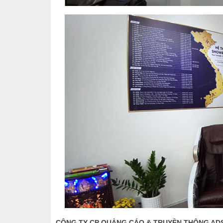
CÔNG TY CP QUẢNG CÁO & TRUYỀN THÔNG AD