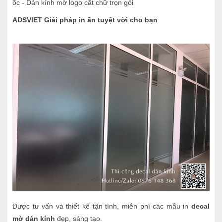
ốc - Dán kính mờ logo cắt chữ trọn gói
ADSVIET
Giải pháp in ấn tuyệt vời cho bạn
Được tư vấn và thiết kế tận tình, miễn phí các mẫu in
decal
mờ dán kính
đẹp, sáng tạo.