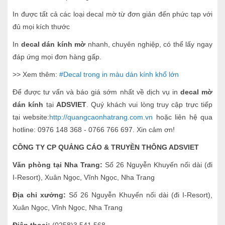
In được tất cả các loại decal mờ từ đơn giản đến phức tạp với
đủ mọi kích thước
In
decal dán kính mờ
nhanh, chuyên nghiệp, có thể lấy ngay
đáp ứng mọi đơn hàng gấp.
>> Xem thêm:
#Decal trong in màu dán kính khổ lớn
Để được tư vấn và báo giá sớm nhất về dịch vụ in
decal mờ
dán kính
tại
ADSVIET
. Quý khách vui lòng truy cập trực tiếp
tại website:
http://quangcaonhatrang.com.vn
hoặc liên hệ qua
hotline: 0976 148 368 - 0766 766 697. Xin cảm ơn!
CÔNG TY CP QUẢNG CÁO & TRUYỀN THÔNG ADSVIET
Văn phòng tại Nha Trang:
Số 26 Nguyễn Khuyến nối dài (đi
I-Resort), Xuân Ngọc, Vĩnh Ngọc, Nha Trang
Địa chỉ xưởng:
Số 26 Nguyễn Khuyến nối dài (đi I-Resort),
Xuân Ngọc, Vĩnh Ngọc, Nha Trang