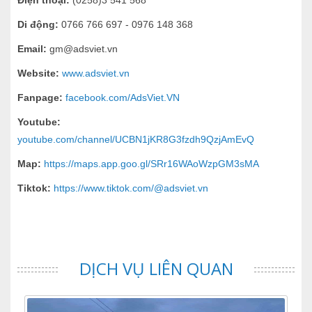
Điện thoại:
(0258)3 541 568
Di động:
0766 766 697 - 0976 148 368
Email:
gm@adsviet.vn
Website:
www.adsviet.vn
Fanpage:
facebook.com/AdsViet.VN
Youtube:
youtube.com/channel/UCBN1jKR8G3fzdh9QzjAmEvQ
Map:
https://maps.app.goo.gl/SRr16WAoWzpGM3sMA
Tiktok:
https://www.tiktok.com/@adsviet.vn
DỊCH VỤ LIÊN QUAN