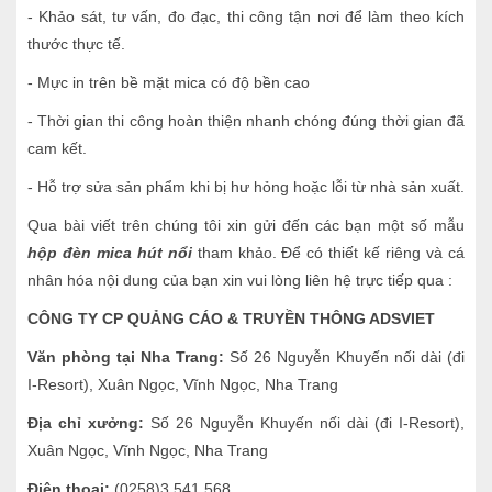
- Khảo sát, tư vấn, đo đạc, thi công tận nơi để làm theo kích
thước thực tế.
- Mực in trên bề mặt mica có độ bền cao
- Thời gian thi công hoàn thiện nhanh chóng đúng thời gian đã
cam kết.
- Hỗ trợ sửa sản phẩm khi bị hư hỏng hoặc lỗi từ nhà sản xuất.
Qua bài viết trên chúng tôi xin gửi đến các bạn một số mẫu
hộp đèn mica hút nổi
tham khảo. Để có thiết kế riêng và cá
nhân hóa nội dung của bạn xin vui lòng liên hệ trực tiếp qua :
CÔNG TY CP QUẢNG CÁO & TRUYỀN THÔNG ADSVIET
Văn phòng tại Nha Trang:
Số 26 Nguyễn Khuyến nối dài (đi
I-Resort), Xuân Ngọc, Vĩnh Ngọc, Nha Trang
Địa chỉ xưởng:
Số 26 Nguyễn Khuyến nối dài (đi I-Resort),
Xuân Ngọc, Vĩnh Ngọc, Nha Trang
Điện thoại:
(0258)3 541 568