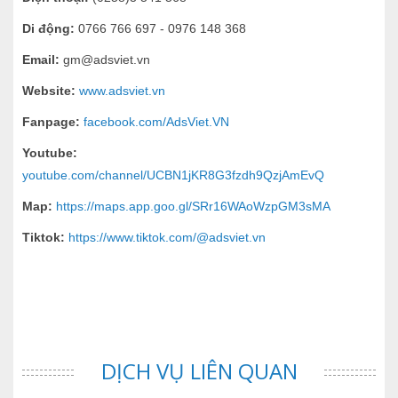
Di động:
0766 766 697 - 0976 148 368
Email:
gm@adsviet.vn
Website:
www.adsviet.vn
Fanpage:
facebook.com/AdsViet.VN
Youtube:
youtube.com/channel/UCBN1jKR8G3fzdh9QzjAmEvQ
Map:
https://maps.app.goo.gl/SRr16WAoWzpGM3sMA
Tiktok:
https://www.tiktok.com/@adsviet.vn
DỊCH VỤ LIÊN QUAN