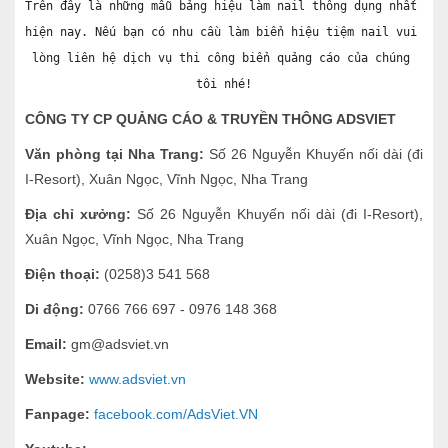
Trên đây là những mẫu bảng hiệu làm nail thông dụng nhất 
hiện nay. Nếu bạn có nhu cầu làm biển hiệu tiệm nail vui 
lòng liên hệ dịch vụ thi công biển quảng cáo của chúng 
tôi nhé!
CÔNG TY CP QUẢNG CÁO & TRUYỀN THÔNG ADSVIET
Văn phòng tại Nha Trang:
Số 26 Nguyễn Khuyến nối dài (đi
I-Resort), Xuân Ngọc, Vĩnh Ngọc, Nha Trang
Địa chỉ xưởng:
Số 26 Nguyễn Khuyến nối dài (đi I-Resort),
Xuân Ngọc, Vĩnh Ngọc, Nha Trang
Điện thoại:
(0258)3 541 568
Di động:
0766 766 697 - 0976 148 368
Email:
gm@adsviet.vn
Website:
www.adsviet.vn
Fanpage:
facebook.com/AdsViet.VN