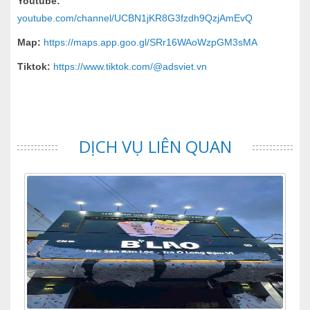
Youtube:
youtube.com/channel/UCBN1jKR8G3fzdh9QzjAmEvQ
Map:
https://maps.app.goo.gl/SRr16WAoWzpGM3sMA
Tiktok:
https://www.tiktok.com/@adsviet.vn
DỊCH VỤ LIÊN QUAN