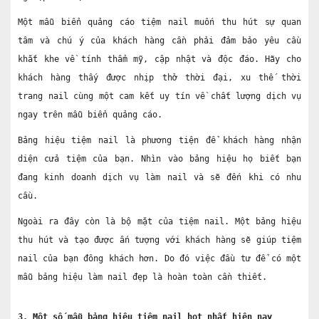
Một mẫu biển quảng cáo tiệm nail muốn thu hút sự quan 
tâm và chú ý của khách hàng cần phải đảm bảo yêu cầu 
khắt khe về tính thẩm mỹ, cập nhật và độc đáo. Hãy cho 
khách hàng thấy được nhịp thở thời đại, xu thế thời 
trang nail cùng một cam kết uy tín về chất lượng dịch vụ 
ngay trên mẫu biển quảng cáo.
Bảng hiệu tiệm nail là phương tiện để khách hàng nhận 
diện cửa tiệm của bạn. Nhìn vào bảng hiệu họ biết bạn 
đang kinh doanh dịch vụ làm nail và sẽ đến khi có nhu 
cầu.
Ngoài ra đây còn là bộ mặt của tiệm nail. Một bảng hiệu 
thu hút và tạo được ấn tượng với khách hàng sẽ giúp tiệm 
nail của bạn đông khách hơn. Do đó việc đầu tư để có một 
mẫu bảng hiệu làm nail đẹp là hoàn toàn cần thiết.
3. Một số mẫu bảng hiệu tiệm nail hot nhất hiện nay