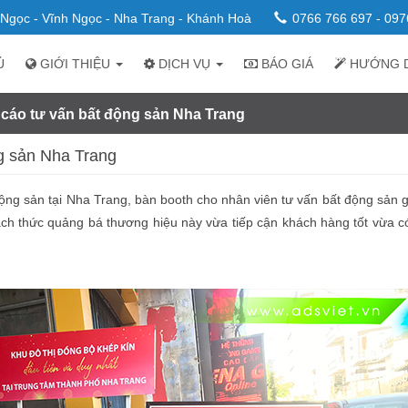
n Ngọc - Vĩnh Ngọc - Nha Trang - Khánh Hoà
0766 766 697 - 097
Ủ
GIỚI THIỆU
DỊCH VỤ
BÁO GIÁ
HƯỚNG 
cáo tư vấn bất động sản Nha Trang
g sản Nha Trang
ng sản tại Nha Trang, bàn booth cho nhân viên tư vấn bất động sản gi
h thức quảng bá thương hiệu này vừa tiếp cận khách hàng tốt vừa có