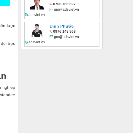
0766 766 697
gm@adsviet.vn
adsviet.vn
iến lược
Đinh Phước
0976 148 368
gm@adsviet.vn
adsviet.vn
đổi trực
ản
h nghiệp
 standee