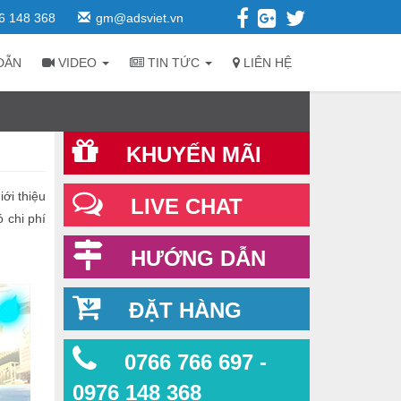
6 148 368
gm@adsviet.vn
DẪN
VIDEO
TIN TỨC
LIÊN HỆ
KHUYẾN MÃI
ới thiệu
LIVE CHAT
 chi phí
HƯỚNG DẪN
ĐẶT HÀNG
0766 766 697 -
0976 148 368