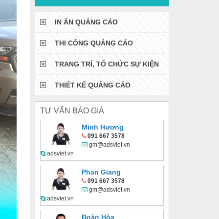
IN ẤN QUẢNG CÁO
THI CÔNG QUẢNG CÁO
TRANG TRÍ, TỔ CHỨC SỰ KIỆN
THIẾT KẾ QUẢNG CÁO
TƯ VẤN BÁO GIÁ
Minh Hương
091 667 3578
gm@adsviet.vn
adsviet.vn
Phan Giang
091 667 3578
gm@adsviet.vn
adsviet.vn
Đoàn Hòa