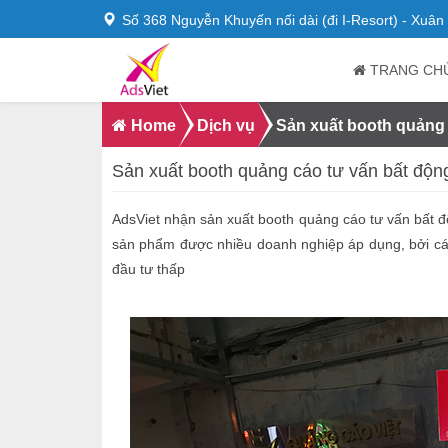
Số 368 Nguyễn Khuyến nối dài (đi I-Resort) - Xuâ
TRANG CH
Home
Dịch vụ
Sản xuất booth quảng 
Sản xuất booth quảng cáo tư vấn bất độn
AdsViet nhận sản xuất booth quảng cáo tư vấn bất độ
sản phẩm được nhiều doanh nghiệp áp dụng, bởi các
đầu tư thấp