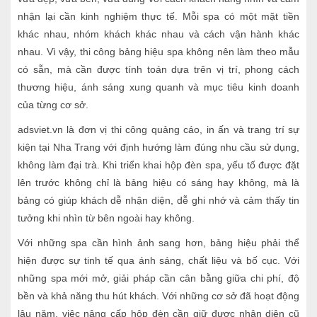
nhận lại cần kinh nghiệm thực tế. Mỗi spa có một mặt tiền
khác nhau, nhóm khách khác nhau và cách vận hành khác
nhau. Vì vậy, thi công bảng hiệu spa không nên làm theo mẫu
có sẵn, mà cần được tính toán dựa trên vị trí, phong cách
thương hiệu, ánh sáng xung quanh và mục tiêu kinh doanh
của từng cơ sở.
adsviet.vn là đơn vị thi công quảng cáo, in ấn và trang trí sự
kiện tại Nha Trang với định hướng làm đúng nhu cầu sử dụng,
không làm đại trà. Khi triển khai hộp đèn spa, yếu tố được đặt
lên trước không chỉ là bảng hiệu có sáng hay không, mà là
bảng có giúp khách dễ nhận diện, dễ ghi nhớ và cảm thấy tin
tưởng khi nhìn từ bên ngoài hay không.
Với những spa cần hình ảnh sang hơn, bảng hiệu phải thể
hiện được sự tinh tế qua ánh sáng, chất liệu và bố cục. Với
những spa mới mở, giải pháp cần cân bằng giữa chi phí, độ
bền và khả năng thu hút khách. Với những cơ sở đã hoạt động
lâu năm, việc nâng cấp hộp đèn cần giữ được nhận diện cũ