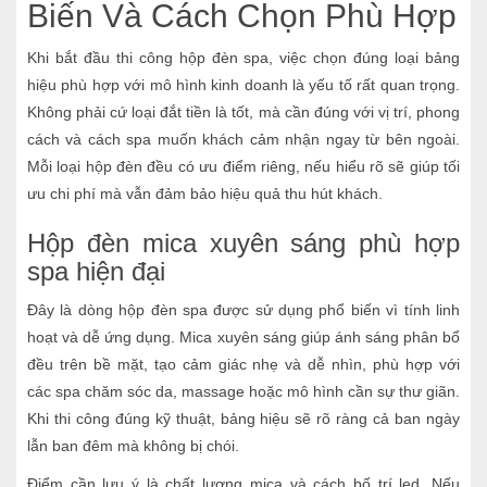
Biến Và Cách Chọn Phù Hợp
Khi bắt đầu thi công hộp đèn spa, việc chọn đúng loại bảng
hiệu phù hợp với mô hình kinh doanh là yếu tố rất quan trọng.
Không phải cứ loại đắt tiền là tốt, mà cần đúng với vị trí, phong
cách và cách spa muốn khách cảm nhận ngay từ bên ngoài.
Mỗi loại hộp đèn đều có ưu điểm riêng, nếu hiểu rõ sẽ giúp tối
ưu chi phí mà vẫn đảm bảo hiệu quả thu hút khách.
Hộp đèn mica xuyên sáng phù hợp
spa hiện đại
Đây là dòng hộp đèn spa được sử dụng phổ biến vì tính linh
hoạt và dễ ứng dụng. Mica xuyên sáng giúp ánh sáng phân bổ
đều trên bề mặt, tạo cảm giác nhẹ và dễ nhìn, phù hợp với
các spa chăm sóc da, massage hoặc mô hình cần sự thư giãn.
Khi thi công đúng kỹ thuật, bảng hiệu sẽ rõ ràng cả ban ngày
lẫn ban đêm mà không bị chói.
Điểm cần lưu ý là chất lượng mica và cách bố trí led. Nếu