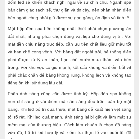
đốm led sẽ khiến khách nghi ngại về sự chỉn chu. Ngành spa
bán cảm giác sạch sẽ, thư giãn và tin cậy, nên phần nhận diện
bên ngoài càng phải giữ được sự gọn gàng, ổn định và tinh tế.
Một hộp đèn spa bền không nhất thiết phải chọn phương án
đắt nhất, nhưng phải chọn đúng vật liệu cho đúng vị trí. Với
mặt tiền chịu nắng trực tiếp, cần ưu tiên chất liệu giữ màu tốt
và hạn chế cong vênh. Với bảng đặt ngoài trời, hệ thống điện
phải được xử lý an toàn, hạn chế nước mưa thấm vào bên
trong. Với khu vực có gió mạnh, kết cấu khung và điểm bắt vít
phải chắc chắn để bảng không rung, không lệch và không tạo
tiếng ồn khi sử dụng lâu dài.
Phần ánh sáng cũng cần được tính kỹ. Hộp đèn spa không
nên chỉ sáng ở vài điểm mà cần sáng đều trên toàn bộ mặt
bảng. Khi led bố trí quá thưa, mặt bảng dễ xuất hiện vệt sáng
tối rõ rệt. Khi led quá mạnh, ánh sáng lại bị gắt và làm mất sự
mềm mại của thương hiệu. Cách làm chuẩn là chọn độ sáng
vừa đủ, bố trí led hợp lý và kiểm tra thực tế vào buổi tối để