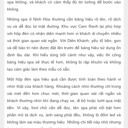
spa không, và khách có cảm thấy đủ tin tưởng để bước vào
không.
Những spa ở Ninh Hòa thường cần bảng hiệu rõ tên, rõ dịch
vụ và dễ đọc từ mặt đường. Khu vực Cam Ranh lại phù hợp
với hộp đèn có nhận diện mạnh hơn vì khách di chuyển nhiều
và thời gian quan sát ngắn. Với Diên Khánh, yếu tố bền, gọn
và dễ bảo trì nên được đặt lên trước để bảng hiệu sử dụng ổn
định lâu dài. Khi hiểu từng bối cảnh như vậy, việc thi công
bảng hiệu spa sẽ thực tế hơn, không bị rập khuôn và không
tạo cảm giác làm theo mẫu có sẵn.
Một hộp đèn spa hiệu quả cần được tính toán theo hành vi
nhìn thật của khách hàng. Khoảng cách nhìn thường chỉ trong
vài mét đến hơn chục mét, thời gian quan sát rất ngắn và
khách thường nhìn khi đang chạy xe, đi bộ hoặc lướt qua mặt
tiền. Vì vậy, font chữ cần dễ đọc, tên spa phải nổi bật hơn
phần mô tả dịch vụ, ánh sáng phải đều, không lộ đốm led và
không làm sai màu thương hiệu. Những chi tiết này nhỏ nhưng