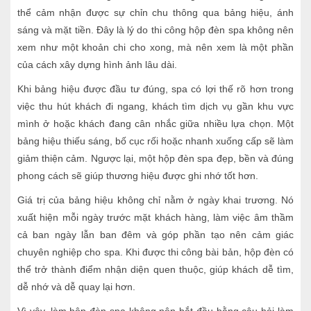
thể cảm nhận được sự chỉn chu thông qua bảng hiệu, ánh
sáng và mặt tiền. Đây là lý do thi công hộp đèn spa không nên
xem như một khoản chi cho xong, mà nên xem là một phần
của cách xây dựng hình ảnh lâu dài.
Khi bảng hiệu được đầu tư đúng, spa có lợi thế rõ hơn trong
việc thu hút khách đi ngang, khách tìm dịch vụ gần khu vực
mình ở hoặc khách đang cân nhắc giữa nhiều lựa chọn. Một
bảng hiệu thiếu sáng, bố cục rối hoặc nhanh xuống cấp sẽ làm
giảm thiện cảm. Ngược lại, một hộp đèn spa đẹp, bền và đúng
phong cách sẽ giúp thương hiệu được ghi nhớ tốt hơn.
Giá trị của bảng hiệu không chỉ nằm ở ngày khai trương. Nó
xuất hiện mỗi ngày trước mặt khách hàng, làm việc âm thầm
cả ban ngày lẫn ban đêm và góp phần tạo nên cảm giác
chuyên nghiệp cho spa. Khi được thi công bài bản, hộp đèn có
thể trở thành điểm nhận diện quen thuộc, giúp khách dễ tìm,
dễ nhớ và dễ quay lại hơn.
Vì vậy, làm hộp đèn spa không nên bắt đầu bằng câu hỏi làm