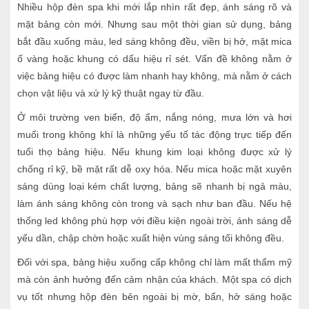
Nhiều hộp đèn spa khi mới lắp nhìn rất đẹp, ánh sáng rõ và
mặt bảng còn mới. Nhưng sau một thời gian sử dụng, bảng
bắt đầu xuống màu, led sáng không đều, viền bị hở, mặt mica
ố vàng hoặc khung có dấu hiệu rỉ sét. Vấn đề không nằm ở
việc bảng hiệu có được làm nhanh hay không, mà nằm ở cách
chọn vật liệu và xử lý kỹ thuật ngay từ đầu.
Ở môi trường ven biển, độ ẩm, nắng nóng, mưa lớn và hơi
muối trong không khí là những yếu tố tác động trực tiếp đến
tuổi thọ bảng hiệu. Nếu khung kim loại không được xử lý
chống rỉ kỹ, bề mặt rất dễ oxy hóa. Nếu mica hoặc mặt xuyên
sáng dùng loại kém chất lượng, bảng sẽ nhanh bị ngả màu,
làm ánh sáng không còn trong và sạch như ban đầu. Nếu hệ
thống led không phù hợp với điều kiện ngoài trời, ánh sáng dễ
yếu dần, chập chờn hoặc xuất hiện vùng sáng tối không đều.
Đối với spa, bảng hiệu xuống cấp không chỉ làm mất thẩm mỹ
mà còn ảnh hưởng đến cảm nhận của khách. Một spa có dịch
vụ tốt nhưng hộp đèn bên ngoài bị mờ, bẩn, hở sáng hoặc