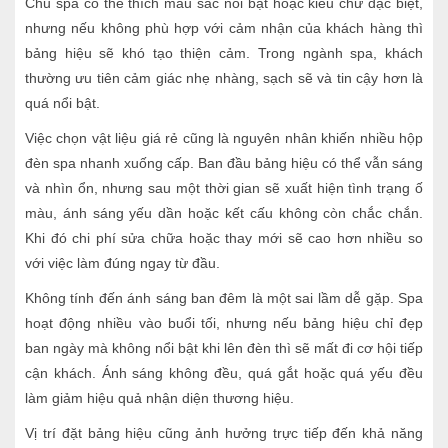
Chủ spa có thể thích màu sắc nổi bật hoặc kiểu chữ đặc biệt,
nhưng nếu không phù hợp với cảm nhận của khách hàng thì
bảng hiệu sẽ khó tạo thiện cảm. Trong ngành spa, khách
thường ưu tiên cảm giác nhẹ nhàng, sạch sẽ và tin cậy hơn là
quá nổi bật.
Việc chọn vật liệu giá rẻ cũng là nguyên nhân khiến nhiều hộp
đèn spa nhanh xuống cấp. Ban đầu bảng hiệu có thể vẫn sáng
và nhìn ổn, nhưng sau một thời gian sẽ xuất hiện tình trạng ố
màu, ánh sáng yếu dần hoặc kết cấu không còn chắc chắn.
Khi đó chi phí sửa chữa hoặc thay mới sẽ cao hơn nhiều so
với việc làm đúng ngay từ đầu.
Không tính đến ánh sáng ban đêm là một sai lầm dễ gặp. Spa
hoạt động nhiều vào buổi tối, nhưng nếu bảng hiệu chỉ đẹp
ban ngày mà không nổi bật khi lên đèn thì sẽ mất đi cơ hội tiếp
cận khách. Ánh sáng không đều, quá gắt hoặc quá yếu đều
làm giảm hiệu quả nhận diện thương hiệu.
Vị trí đặt bảng hiệu cũng ảnh hưởng trực tiếp đến khả năng