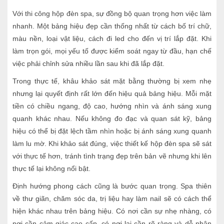
Với thi công hộp đèn spa, sự đồng bộ quan trọng hơn việc làm
nhanh. Một bảng hiệu đẹp cần thống nhất từ cách bố trí chữ,
màu nền, loại vật liệu, cách đi led cho đến vị trí lắp đặt. Khi
làm trọn gói, mọi yếu tố được kiểm soát ngay từ đầu, hạn chế
việc phải chỉnh sửa nhiều lần sau khi đã lắp đặt.
Trong thực tế, khâu khảo sát mặt bằng thường bị xem nhẹ
nhưng lại quyết định rất lớn đến hiệu quả bảng hiệu. Mỗi mặt
tiền có chiều ngang, độ cao, hướng nhìn và ánh sáng xung
quanh khác nhau. Nếu không đo đạc và quan sát kỹ, bảng
hiệu có thể bị đặt lệch tầm nhìn hoặc bị ánh sáng xung quanh
làm lu mờ. Khi khảo sát đúng, việc thiết kế hộp đèn spa sẽ sát
với thực tế hơn, tránh tình trạng đẹp trên bản vẽ nhưng khi lên
thực tế lại không nổi bật.
Định hướng phong cách cũng là bước quan trọng. Spa thiên
về thư giãn, chăm sóc da, trị liệu hay làm nail sẽ có cách thể
hiện khác nhau trên bảng hiệu. Có nơi cần sự nhẹ nhàng, có
nơi cần cảm giác cao cấp, có nơi lại cần rõ ràng và dễ nhận