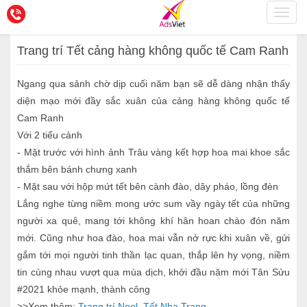
Toggl
navig
Trang trí Tết cảng hàng không quốc tế Cam Ranh
Ngang qua sảnh chờ dịp cuối năm bạn sẽ dễ dàng nhận thấy
diện mạo mới đầy sắc xuân của cảng hàng không quốc tế
Cam Ranh
Với 2 tiểu cảnh
- Mặt trước với hình ảnh Trâu vàng kết hợp hoa mai khoe sắc
thắm bên bánh chưng xanh
- Mặt sau với hộp mứt tết bên cành đào, dây pháo, lồng đèn
Lắng nghe từng niềm mong ước sum vầy ngày tết của những
người xa quê, mang tới không khí hân hoan chào đón năm
mới. Cũng như hoa đào, hoa mai vẫn nở rực khi xuân về, gửi
gắm tới mọi người tinh thần lạc quan, thắp lên hy vọng, niềm
tin cùng nhau vượt qua mùa dịch, khởi đầu năm mới Tân Sửu
#2021 khỏe mạnh, thành công
>>Xem thêm:
Trang trí Noel, Tết Nha Trang