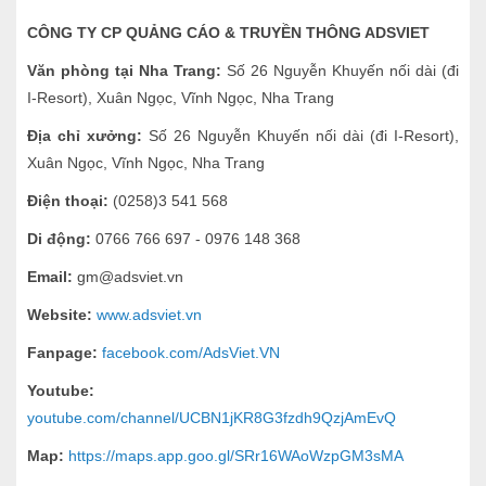
CÔNG TY CP QUẢNG CÁO & TRUYỀN THÔNG ADSVIET
Văn phòng tại Nha Trang:
Số 26 Nguyễn Khuyến nối dài (đi
I-Resort), Xuân Ngọc, Vĩnh Ngọc, Nha Trang
Địa chỉ xưởng:
Số 26 Nguyễn Khuyến nối dài (đi I-Resort),
Xuân Ngọc, Vĩnh Ngọc, Nha Trang
Điện thoại:
(0258)3 541 568
Di động:
0766 766 697 - 0976 148 368
Email:
gm@adsviet.vn
Website:
www.adsviet.vn
Fanpage:
facebook.com/AdsViet.VN
Youtube:
youtube.com/channel/UCBN1jKR8G3fzdh9QzjAmEvQ
Map:
https://maps.app.goo.gl/SRr16WAoWzpGM3sMA